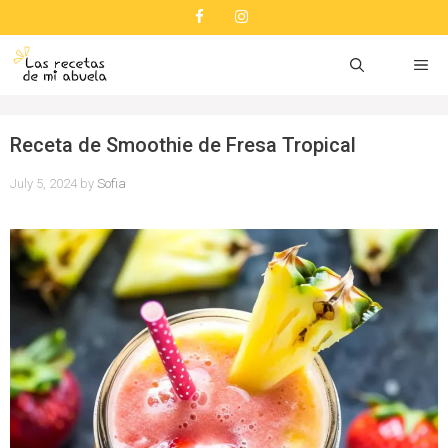
Skip
to
content
ME
Receta de Smoothie de Fresa Tropical
July 5, 2024
by
Sofia