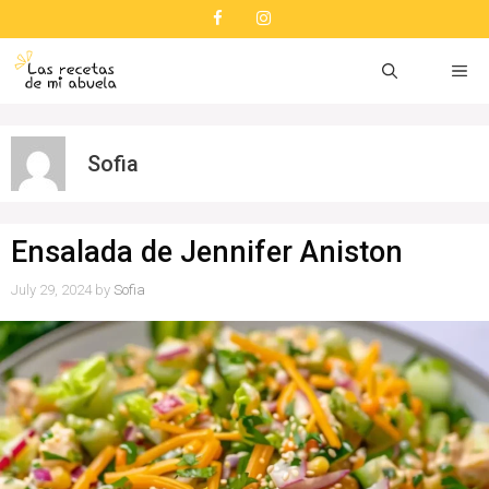
Skip
to
content
ME
Sofia
Ensalada de Jennifer Aniston
July 29, 2024
by
Sofia