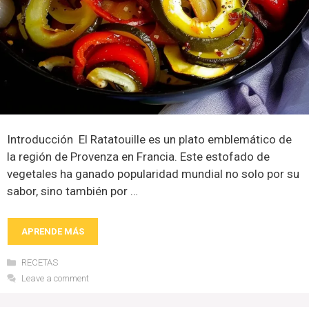
Introducción El Ratatouille es un plato emblemático de
la región de Provenza en Francia. Este estofado de
vegetales ha ganado popularidad mundial no solo por su
sabor, sino también por …
APRENDE MÁS
Categories
RECETAS
Leave a comment