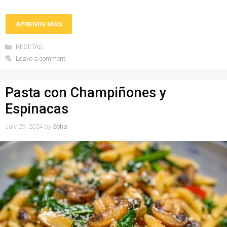
APRENDE MÁS
Categories
RECETAS
Leave a comment
Pasta con Champiñones y
Espinacas
July 29, 2024
by
Sofia