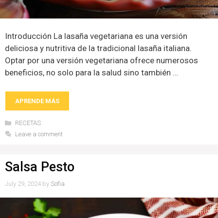
Introducción La lasaña vegetariana es una versión
deliciosa y nutritiva de la tradicional lasaña italiana.
Optar por una versión vegetariana ofrece numerosos
beneficios, no solo para la salud sino también …
APRENDE MÁS
Categories
RECETAS
Leave a comment
Salsa Pesto
July 29, 2024
by
Sofia