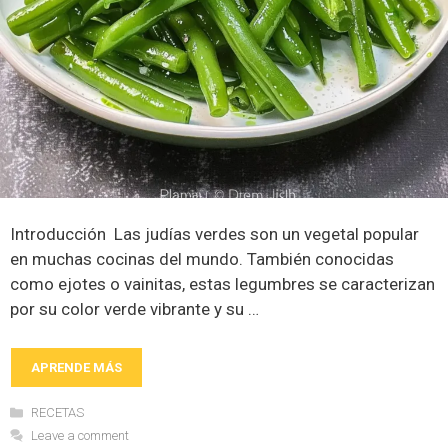
Introducción Las judías verdes son un vegetal popular
en muchas cocinas del mundo. También conocidas
como ejotes o vainitas, estas legumbres se caracterizan
por su color verde vibrante y su …
APRENDE MÁS
Categories
RECETAS
Leave a comment