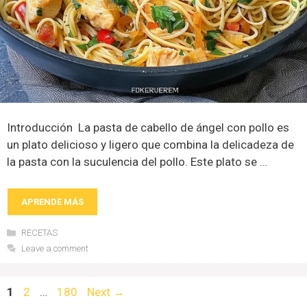
Introducción La pasta de cabello de ángel con pollo es
un plato delicioso y ligero que combina la delicadeza de
la pasta con la suculencia del pollo. Este plato se …
APRENDE MÁS
Categories
RECETAS
Leave a comment
Page
Page
Page
1
2
…
180
Next
→