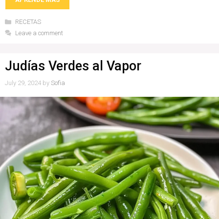
Categories
RECETAS
Leave a comment
Judías Verdes al Vapor
July 29, 2024
by
Sofia