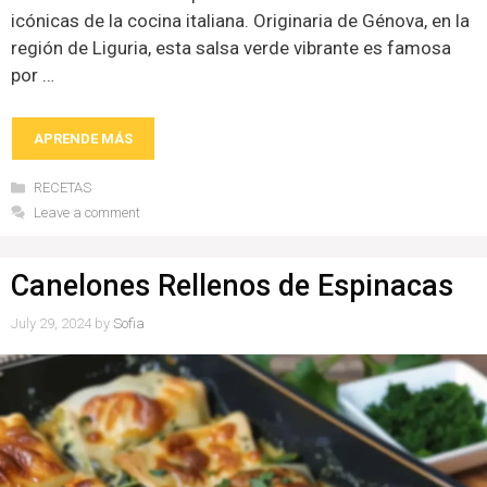
icónicas de la cocina italiana. Originaria de Génova, en la
región de Liguria, esta salsa verde vibrante es famosa
por …
APRENDE MÁS
Categories
RECETAS
Leave a comment
Canelones Rellenos de Espinacas
July 29, 2024
by
Sofia