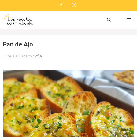
Skip
to
content
ME
Pan de Ajo
June 10, 2024
by
Sofia