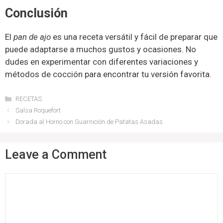
Conclusión
El
pan de ajo
es una receta versátil y fácil de preparar que
puede adaptarse a muchos gustos y ocasiones. No
dudes en experimentar con diferentes variaciones y
métodos de cocción para encontrar tu versión favorita.
Categories
RECETAS
Salsa Roquefort
Dorada al Horno con Guarnición de Patatas Asadas
Leave a Comment
Comment