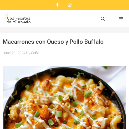
Skip
to
content
ME
Macarrones con Queso y Pollo Buffalo
June 21, 2024
by
Sofia