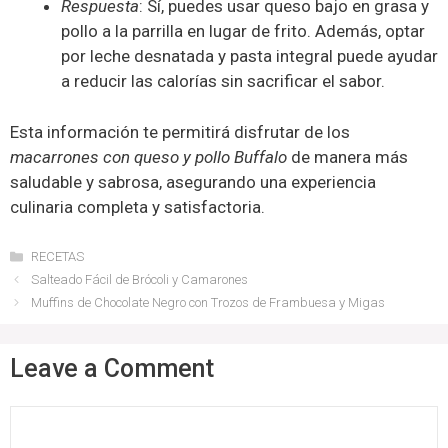
Respuesta
: Sí, puedes usar queso bajo en grasa y
pollo a la parrilla en lugar de frito. Además, optar
por leche desnatada y pasta integral puede ayudar
a reducir las calorías sin sacrificar el sabor.
Esta información te permitirá disfrutar de los
macarrones con queso y pollo Buffalo
de manera más
saludable y sabrosa, asegurando una experiencia
culinaria completa y satisfactoria.
Categories
RECETAS
Salteado Fácil de Brócoli y Camarones
Muffins de Chocolate Negro con Trozos de Frambuesa y Migas
Leave a Comment
Comment