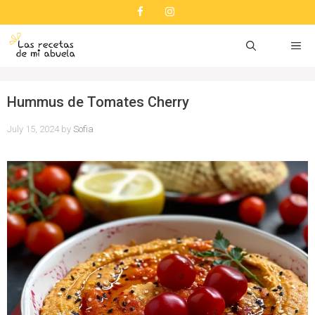
Skip
to
content
ME
Hummus de Tomates Cherry
July 15, 2024
by
Sofia