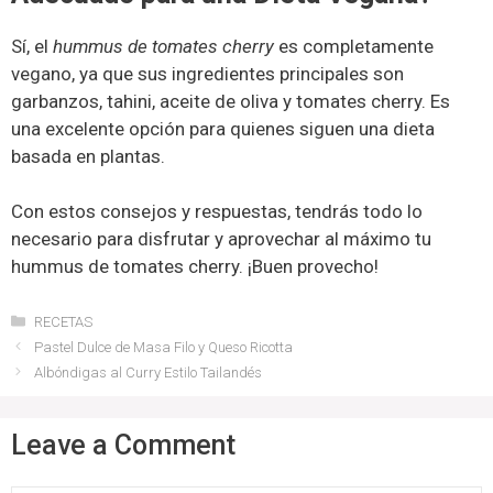
Sí, el
hummus de tomates cherry
es completamente
vegano, ya que sus ingredientes principales son
garbanzos, tahini, aceite de oliva y tomates cherry. Es
una excelente opción para quienes siguen una dieta
basada en plantas.
Con estos consejos y respuestas, tendrás todo lo
necesario para disfrutar y aprovechar al máximo tu
hummus de tomates cherry. ¡Buen provecho!
Categories
RECETAS
Pastel Dulce de Masa Filo y Queso Ricotta
Albóndigas al Curry Estilo Tailandés
Leave a Comment