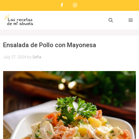
Skip
to
content
ME
Ensalada de Pollo con Mayonesa
July 27, 2024
by
Sofia