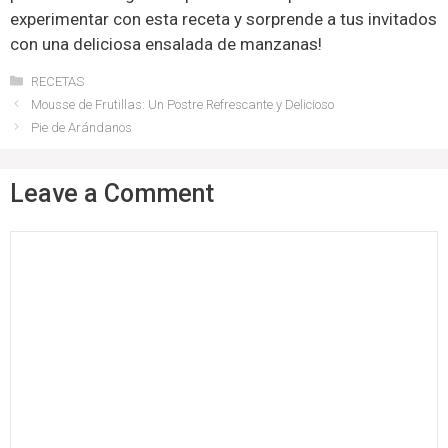
experimentar con esta receta y sorprende a tus invitados
con una deliciosa ensalada de manzanas!
Categories
RECETAS
Mousse de Frutillas: Un Postre Refrescante y Delicioso
Pie de Arándanos
Leave a Comment
Comment