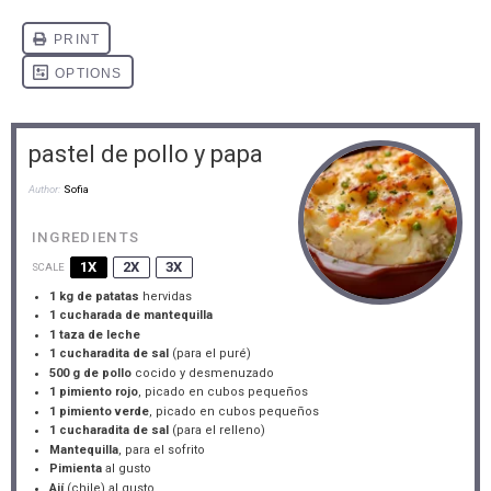
pastel de pollo y papa
Author:
Sofia
INGREDIENTS
1X
2X
3X
SCALE
1
kg de patatas
hervidas
1
cucharada de mantequilla
1
taza de leche
1
cucharadita de sal
(para el puré)
500 g
de pollo
cocido y desmenuzado
1
pimiento rojo
, picado en cubos pequeños
1
pimiento verde
, picado en cubos pequeños
1
cucharadita de sal
(para el relleno)
Mantequilla
, para el sofrito
Pimienta
al gusto
Ají
(chile) al gusto