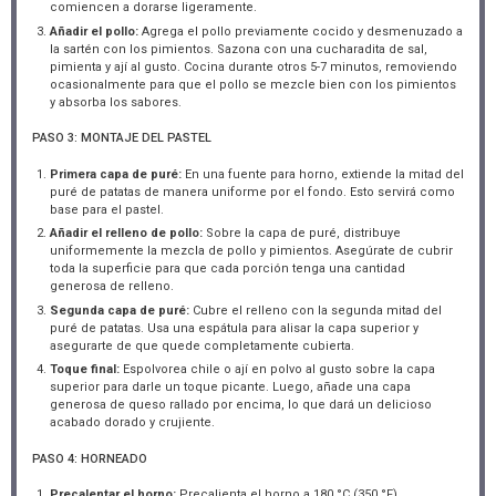
comiencen a dorarse ligeramente.
Añadir el pollo:
Agrega el pollo previamente cocido y desmenuzado a
la sartén con los pimientos. Sazona con una cucharadita de sal,
pimienta y ají al gusto. Cocina durante otros 5-7 minutos, removiendo
ocasionalmente para que el pollo se mezcle bien con los pimientos
y absorba los sabores.
PASO 3: MONTAJE DEL PASTEL
Primera capa de puré:
En una fuente para horno, extiende la mitad del
puré de patatas de manera uniforme por el fondo. Esto servirá como
base para el pastel.
Añadir el relleno de pollo:
Sobre la capa de puré, distribuye
uniformemente la mezcla de pollo y pimientos. Asegúrate de cubrir
toda la superficie para que cada porción tenga una cantidad
generosa de relleno.
Segunda capa de puré:
Cubre el relleno con la segunda mitad del
puré de patatas. Usa una espátula para alisar la capa superior y
asegurarte de que quede completamente cubierta.
Toque final:
Espolvorea chile o ají en polvo al gusto sobre la capa
superior para darle un toque picante. Luego, añade una capa
generosa de queso rallado por encima, lo que dará un delicioso
acabado dorado y crujiente.
PASO 4: HORNEADO
Precalentar el horno:
Precalienta el horno a 180 °C (350 °F).