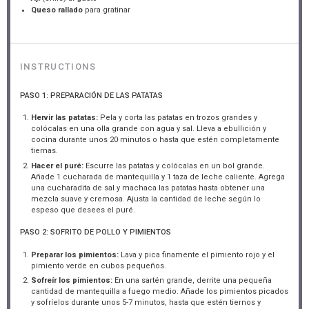
Queso rallado
para gratinar
INSTRUCTIONS
PASO 1: PREPARACIÓN DE LAS PATATAS
Hervir las patatas:
Pela y corta las patatas en trozos grandes y
colócalas en una olla grande con agua y sal. Lleva a ebullición y
cocina durante unos 20 minutos o hasta que estén completamente
tiernas.
Hacer el puré:
Escurre las patatas y colócalas en un bol grande.
Añade 1 cucharada de mantequilla y 1 taza de leche caliente. Agrega
una cucharadita de sal y machaca las patatas hasta obtener una
mezcla suave y cremosa. Ajusta la cantidad de leche según lo
espeso que desees el puré.
PASO 2: SOFRITO DE POLLO Y PIMIENTOS
Preparar los pimientos:
Lava y pica finamente el pimiento rojo y el
pimiento verde en cubos pequeños.
Sofreír los pimientos:
En una sartén grande, derrite una pequeña
cantidad de mantequilla a fuego medio. Añade los pimientos picados
y sofríelos durante unos 5-7 minutos, hasta que estén tiernos y