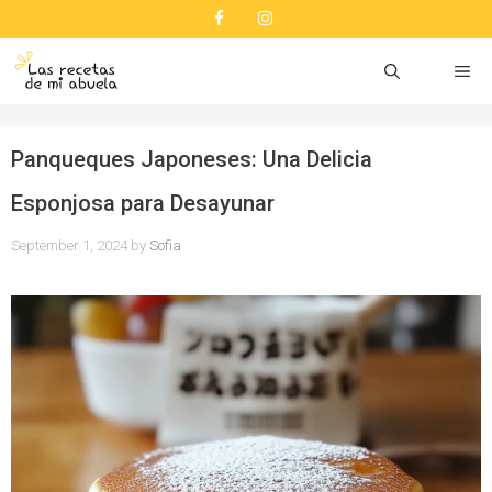
Skip
to
content
ME
Panqueques Japoneses: Una Delicia
Esponjosa para Desayunar
September 1, 2024
by
Sofia