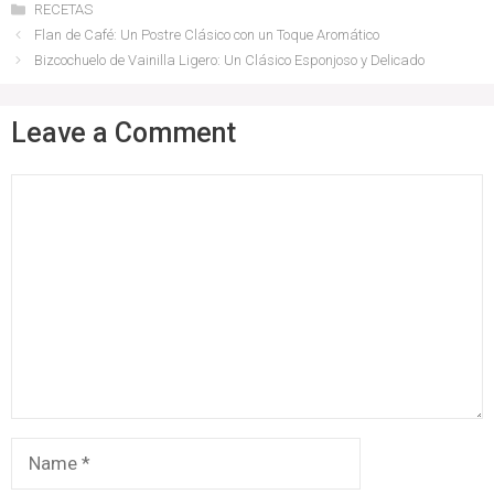
Categories
RECETAS
Flan de Café: Un Postre Clásico con un Toque Aromático
Bizcochuelo de Vainilla Ligero: Un Clásico Esponjoso y Delicado
Leave a Comment
Comment
Name