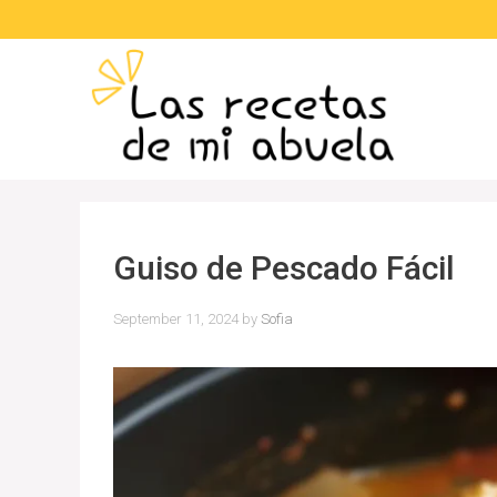
Skip
to
content
Guiso de Pescado Fácil
September 11, 2024
by
Sofia