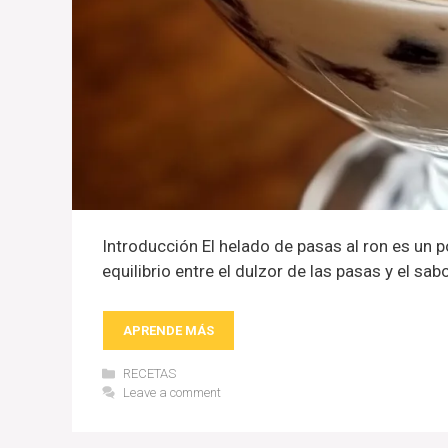
Introducción El helado de pasas al ron es un p
equilibrio entre el dulzor de las pasas y el sa
APRENDE MÁS
Categories
RECETAS
Leave a comment