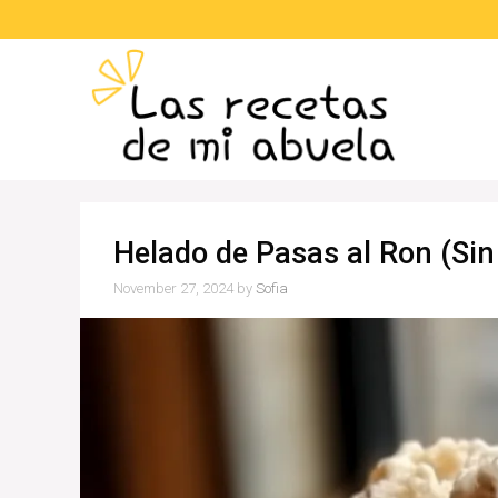
Skip
to
content
Helado de Pasas al Ron (Sin
November 27, 2024
by
Sofia