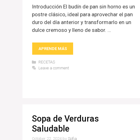
Introducción El budín de pan sin horno es un
postre clásico, ideal para aprovechar el pan
duro del día anterior y transformarlo en un
dulce cremoso y lleno de sabor. …
APRENDE MÁS
Categories
RECETAS
Leave a comment
Sopa de Verduras
Saludable
October 22, 2024
by
Sofia