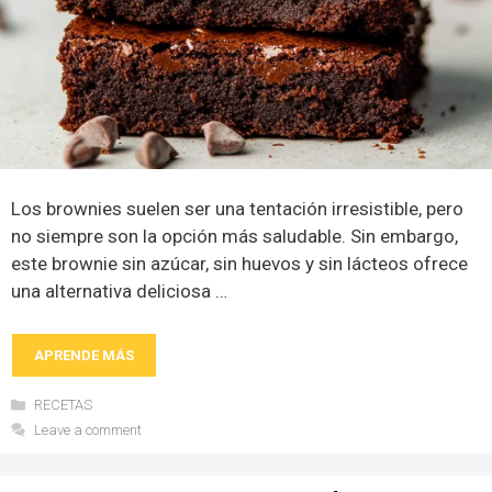
Los brownies suelen ser una tentación irresistible, pero
no siempre son la opción más saludable. Sin embargo,
este brownie sin azúcar, sin huevos y sin lácteos ofrece
una alternativa deliciosa …
APRENDE MÁS
Categories
RECETAS
Leave a comment