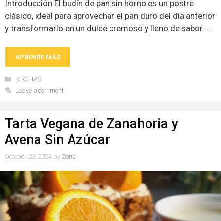
Introducción El budín de pan sin horno es un postre
clásico, ideal para aprovechar el pan duro del día anterior
y transformarlo en un dulce cremoso y lleno de sabor. …
APRENDE MÁS
Categories
RECETAS
Leave a comment
Tarta Vegana de Zanahoria y
Avena Sin Azúcar
October 23, 2024
by
Sofia