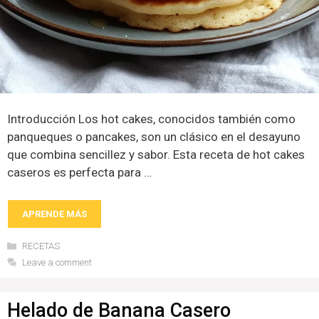
Introducción Los hot cakes, conocidos también como
panqueques o pancakes, son un clásico en el desayuno
que combina sencillez y sabor. Esta receta de hot cakes
caseros es perfecta para …
APRENDE MÁS
Categories
RECETAS
Leave a comment
Helado de Banana Casero