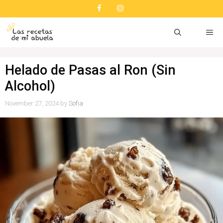
Skip
to
content
ME
Helado de Pasas al Ron (Sin
Alcohol)
November 27, 2024
by
Sofia