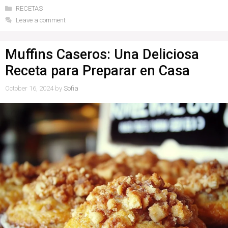
Categories
RECETAS
Leave a comment
Muffins Caseros: Una Deliciosa
Receta para Preparar en Casa
October 16, 2024
by
Sofia