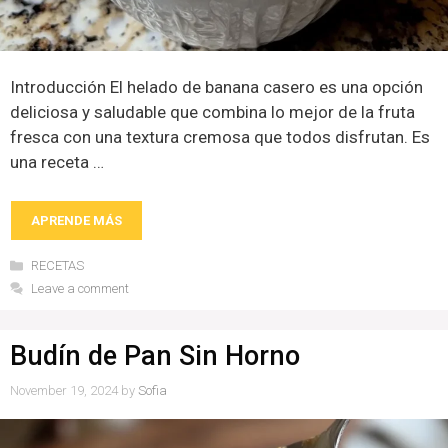
Introducción El helado de banana casero es una opción
deliciosa y saludable que combina lo mejor de la fruta
fresca con una textura cremosa que todos disfrutan. Es
una receta …
APRENDE MÁS
Categories
RECETAS
Leave a comment
Budín de Pan Sin Horno
November 19, 2024
by
Sofia