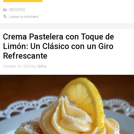
Categories
RECETAS
Leave a comment
Crema Pastelera con Toque de
Limón: Un Clásico con un Giro
Refrescante
October 16, 2024
by
Sofia