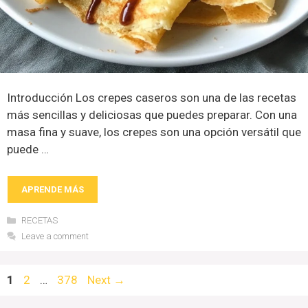
Introducción Los crepes caseros son una de las recetas
más sencillas y deliciosas que puedes preparar. Con una
masa fina y suave, los crepes son una opción versátil que
puede …
APRENDE MÁS
Categories
RECETAS
Leave a comment
Page
Page
Page
1
2
…
378
Next
→