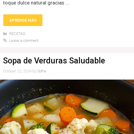
toque dulce natural gracias …
APRENDE MÁS
Categories
RECETAS
Leave a comment
Sopa de Verduras Saludable
October 22, 2024
by
Sofia